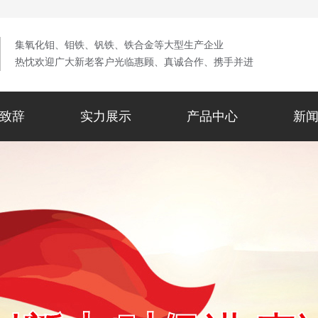
集氧化钼、钼铁、钒铁、铁合金等大型生产企业
热忱欢迎广大新老客户光临惠顾、真诚合作、携手并进
致辞
实力展示
产品中心
新
·
·
·
金专业生产商与