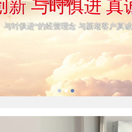
集氧化钼、钼铁、钒铁、铁合金等产品的