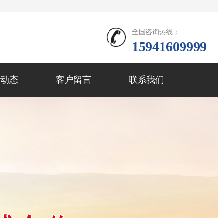
全国咨询热线：
15941609999
闻动态
客户留言
联系我们
供应商