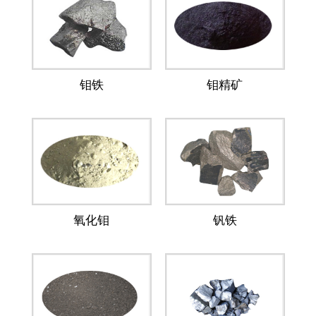
钼铁
钼精矿
氧化钼
钒铁