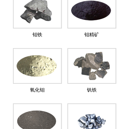
钼铁
钼精矿
氧化钼
钒铁