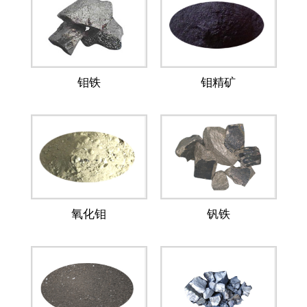
钼铁
钼精矿
氧化钼
钒铁