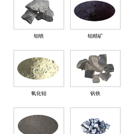
钼铁
钼精矿
氧化钼
钒铁