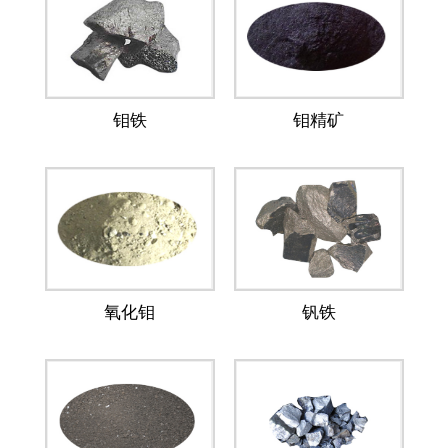
钼铁
钼精矿
氧化钼
钒铁